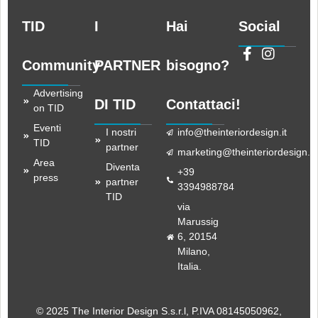
TID
I
Hai
Social
Community
PARTNER
bisogno?
Advertising
DI TID
Contattaci!
on TID
Eventi
I nostri
info@theinteriordesign.it
TID
partner
marketing@theinteriordesign.it
Area
Diventa
+39
press
partner
3394988784
TID
via
Marussig
6, 20154
Milano,
Italia.
© 2025 The Interior Design S.s.r.l
, P.IVA 08145050962,