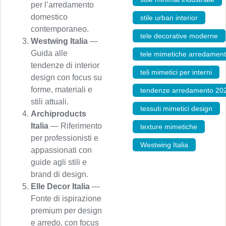
per l’arredamento
domestico
stile urban interior
,
contemporaneo.
tele decorative moderne
Westwing Italia
—
Guida alle
tele mimetiche arredamen
tendenze di interior
teli mimetici per interni
,
design con focus su
forme, materiali e
tendenze arredamento 20
stili attuali.
tessuti mimetici design
,
Archiproducts
Italia
— Riferimento
texture mimetiche
,
per professionisti e
Westwing Italia
appassionati con
guide agli stili e
brand di design.
Elle Decor Italia
—
Fonte di ispirazione
premium per design
e arredo, con focus