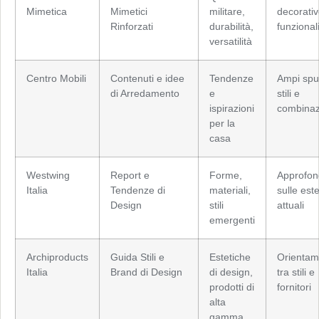
Mimetica
Mimetici
militare,
decorativ
Rinforzati
durabilità,
funzionali
versatilità
Centro Mobili
Contenuti e idee
Tendenze
Ampi spu
di Arredamento
e
stili e
ispirazioni
combinaz
per la
casa
Westwing
Report e
Forme,
Approfon
Italia
Tendenze di
materiali,
sulle est
Design
stili
attuali
emergenti
Archiproducts
Guida Stili e
Estetiche
Orientam
Italia
Brand di Design
di design,
tra stili e
prodotti di
fornitori
alta
gamma