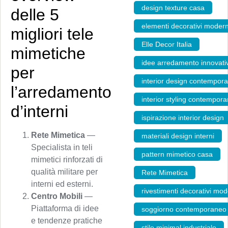
design texture casa
,
delle 5
elementi decorativi modern
migliori tele
Elle Decor Italia
,
mimetiche
idee arredamento innovati
per
interior design contempor
l’arredamento
interior styling contempor
d’interni
ispirazione interior design
Rete Mimetica
—
materiali design interni
,
Specialista in teli
pattern mimetico casa
,
mimetici rinforzati di
qualità militare per
Rete Mimetica
,
interni ed esterni.
rivestimenti decorativi mod
Centro Mobili
—
Piattaforma di idee
soggiorno contemporaneo
e tendenze pratiche
stile minimal industriale
,