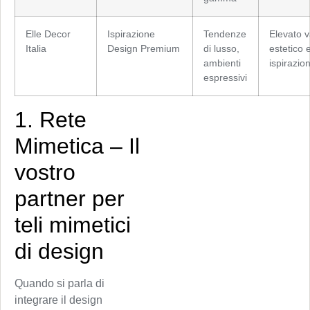
Elle Decor
Ispirazione
Tendenze
Elevato v
Italia
Design Premium
di lusso,
estetico 
ambienti
ispirazio
espressivi
1. Rete
Mimetica – Il
vostro
partner per
teli mimetici
di design
Quando si parla di
integrare il design