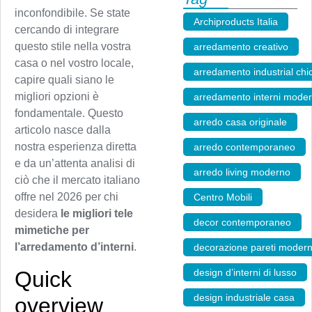
inconfondibile. Se state
Archiproducts Italia
,
cercando di integrare
questo stile nella vostra
arredamento creativo
,
casa o nel vostro locale,
arredamento industrial chi
capire quali siano le
migliori opzioni è
arredamento interni mode
fondamentale. Questo
arredo casa originale
,
articolo nasce dalla
nostra esperienza diretta
arredo contemporaneo
,
e da un’attenta analisi di
arredo living moderno
,
ciò che il mercato italiano
offre nel 2026 per chi
Centro Mobili
,
desidera
le migliori tele
decor contemporaneo
,
mimetiche per
l’arredamento d’interni
.
decorazione pareti moder
Quick
design d’interni di lusso
,
design industriale casa
,
overview