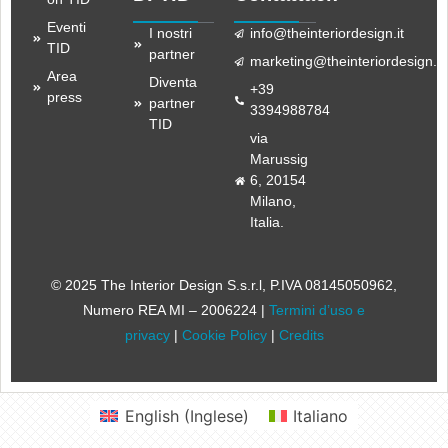
Eventi
I nostri
info@theinteriordesign.it
TID
partner
marketing@theinteriordesign.it
Area
Diventa
+39
press
partner
3394988784
TID
via
Marussig
6, 20154
Milano,
Italia.
© 2025 The Interior Design S.s.r.l
, P.IVA 08145050962,
Numero REA MI – 2006224 |
Termini d’uso e
privacy
|
Cookie Policy
|
Credits
English
(
Inglese
)
Italiano