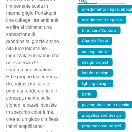
l’imponente scala in
arredamento negozi abbig
marmo grigio Portaluppi
arredamento negozio
,
che collega i tre ambienti
e offre ai visitatori una
Billionaire Couture
,
sensazione di
Claudio Pironi
,
grandiosità, grazie anche
alla luce totalmente
concept store
,
indirizzata sul marmo che
design project
,
ne evidenzia le
straordinarie venature.
interior design
,
Ed è proprio la sequenza
lighting design
,
di contrasti tra luce e
ombra a rendere unico il
parigi
,
concept, mentre sullo
pavimentazione e rivestime
sfondo le pareti, rivestite
in specchio color fumé,
progettazione design
,
creano un gioco di riflessi
progettazione negozi
,
intimi amplificano