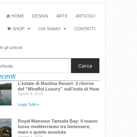
HOME
DESIGN
ARTE
ARTICOLI
SHOP
CHI SIAMO
CONTATTI
i gli articoli
Cerca
recenti
L’estate di Maslina Resort: il ritorno
del “Mindful Luxury” sull’isola di Hvar
Agosto 6, 2026
Leggi Tutto »
Royal Mansour Tamuda Bay: il nuovo
lusso mediterraneo tra benessere,
mare e quiete assoluta