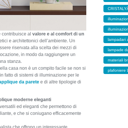
CRISTALY
illuminazio
illuminazi
e contribuisce al
valore e al comfort di un
lampadari 
tetici e architettonici dell’ambiente. Un
sere riservata alla scelta dei mezzi di
lampade da
ollocazione, in modo da raggiungere un
materiali br
cuna stanza.
ella casa non è un compito facile se non si
plafoniere
 fatto di sistemi di illuminazione per le
applique da parete
e di altre tipologie di
pplique moderne eleganti
versatili ed eleganti che permettono di
liante, e che si coniugano efficacemente
malista che offrono un interessante