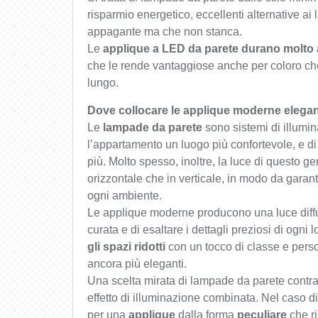
risparmio energetico, eccellenti alternative a
appagante ma che non stanca.
Le
applique a LED da parete durano molto 
che le rende vantaggiose anche per coloro ch
lungo.
Dove collocare le applique moderne elegan
Le
lampade da parete
sono sistemi di illumin
l’appartamento un luogo più confortevole, e di 
più. Molto spesso, inoltre, la luce di questo g
orizzontale che in verticale, in modo da garant
ogni ambiente.
Le applique moderne producono una luce diff
curata e di esaltare i dettagli preziosi di ogn
gli spazi ridotti
con un tocco di classe e perso
ancora più eleganti.
Una scelta mirata di lampade da parete contra
effetto di illuminazione combinata. Nel caso d
per una
applique
dalla forma
peculiare
che ri