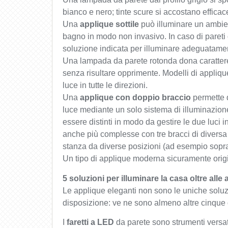
bianco e nero; tinte scure si accostano efficac
Una
applique sottile
può illuminare un ambi
bagno in modo non invasivo. In caso di pareti 
soluzione indicata per illuminare adeguatame
Una lampada da parete rotonda dona carattere
senza risultare opprimente. Modelli di applique 
luce in tutte le direzioni.
Una
applique con doppio braccio
permette d
luce mediante un solo sistema di illuminazion
essere distinti in modo da gestire le due luci
anche più complesse con tre bracci di diversa
stanza da diverse posizioni (ad esempio sopr
Un tipo di applique moderna sicuramente orig
5 soluzioni per illuminare la casa oltre all
Le applique eleganti non sono le uniche soluz
disposizione: ve ne sono almeno altre cinque 
I
faretti a LED
da parete sono strumenti versati