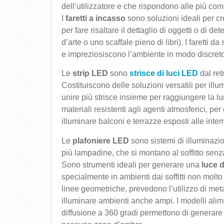
dell’utilizzatore e che rispondono alle più co
I
faretti a incasso
sono soluzioni ideali per cr
per fare risaltare il dettaglio di oggetti o di 
d’arte o uno scaffale pieno di libri). I faretti d
e impreziosiscono l’ambiente in modo discreto
Le
strip LED
sono
strisce di luci LED
dal ret
Costituiscono delle soluzioni versatili per illum
unire più strisce insieme per raggiungere la l
materiali resistenti agli agenti atmosferici, pe
illuminare balconi e terrazze esposti alle inte
Le
plafoniere LED
sono sistemi di illuminaz
più lampadine, che si montano al soffitto senza r
Sono strumenti ideali per generare una
luce d
specialmente in ambienti dai soffitti non molt
linee geometriche, prevedono l’utilizzo di metal
illuminare ambienti anche ampi. I modelli ali
diffusione a 360 gradi permettono di genera