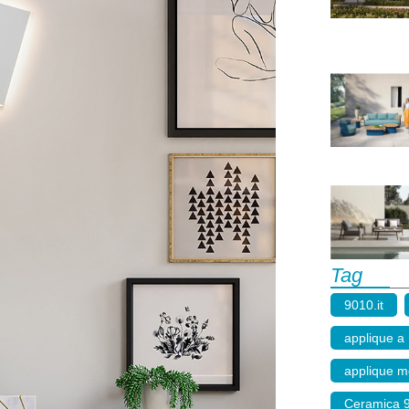
Tag
9010.it
,
applique a
applique 
Ceramica 