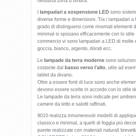
nessuna zona d’ombra.
I
lampadari a sospensione LED
sono sistemi
diverse forme e dimensioni. Tra i lampadari a
grado di distinguersi come rinomati elementi
minimal si sposano efficacemente con lo stile 
commercio vi sono lampadari a LED di molte di
goccia, bianco, argento, dorati ecc.
Le
lampade da terra moderne
sono soluzioni
costante dal
basso verso l’alto
, utile ad ese
tablet da divano.
Oltre a essere fonti di luce sono anche elemen
devono essere scelte in accordo con lo stile d
Le lampade da terra sono indicate per ambien
camere da letto e salotti raffinati.
9010 realizza innumerevoli modelli di applique 
classico e minimal, a quelli di foggia più de
parete realizzate con materiali naturali bre