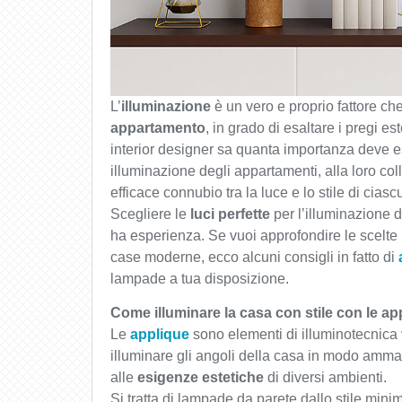
L’
illuminazione
è un vero e proprio fattore ch
appartamento
, in grado di esaltare i pregi es
interior designer sa quanta importanza deve es
illuminazione degli appartamenti, alla loro c
efficace connubio tra la luce e lo stile di cias
Scegliere le
luci perfette
per l’illuminazione d
ha esperienza. Se vuoi approfondire le scelte in
case moderne, ecco alcuni consigli in fatto di
lampade a tua disposizione.
Come illuminare la casa con stile con le a
Le
applique
sono elementi di illuminotecnica 
illuminare gli angoli della casa in modo amma
alle
esigenze estetiche
di diversi ambienti.
Si tratta di lampade da parete dallo stile mini