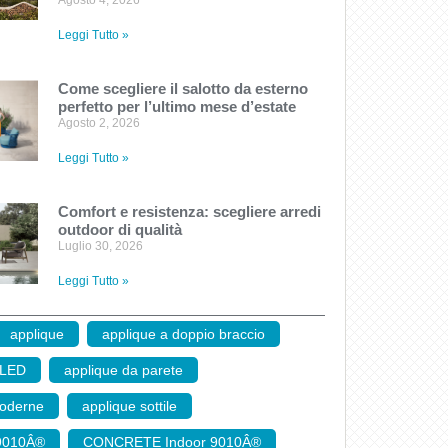
Agosto 4, 2026
Leggi Tutto »
Come scegliere il salotto da esterno
perfetto per l’ultimo mese d’estate
Agosto 2, 2026
Leggi Tutto »
Comfort e resistenza: scegliere arredi
outdoor di qualità
Luglio 30, 2026
Leggi Tutto »
applique
,
applique a doppio braccio
,
 LED
,
applique da parete
,
moderne
,
applique sottile
,
9010Â®
,
CONCRETE Indoor 9010Â®
,