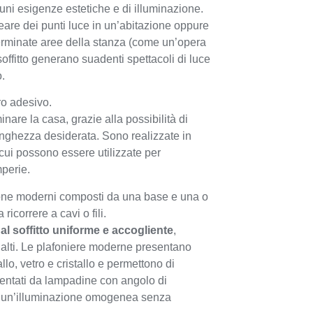
muni esigenze estetiche e di illuminazione.
eare dei punti luce in un’abitazione oppure
determinate aree della stanza (come un’opera
a soffitto generano suadenti spettacoli di luce
.
ro adesivo.
inare la casa, grazie alla possibilità di
unghezza desiderata. Sono realizzate in
r cui possono essere utilizzate per
mperie.
ione moderni composti da una base e una o
icorrere a cavi o fili.
al soffitto uniforme e accogliente
,
o alti. Le plafoniere moderne presentano
lo, vetro e cristallo e permettono di
mentati da lampadine con angolo di
re un’illuminazione omogenea senza