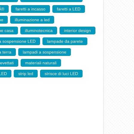
Â®
,
faretti a incasso
,
faretti a LED
,
ne
,
illuminazione a led
,
one casa
,
illuminotecnica
,
interior design
,
a sospensione LED
,
lampade da parete
,
 terra
,
lampadi a sospensione
,
evettati
,
materiali naturali
,
 LED
,
strip led
,
strisce di luci LED