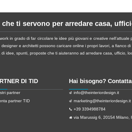
 che ti servono per arredare casa, ufficio
ork in grado di far circolare le idee più giovani e creative nell’attual
esigner e architetti possono caricare online i propri lavori, a fianco di
i idee, spunti, proposte che ti aiuteranno ad arredare casa, ufficio, loca
ARTNER DI TID
Hai bisogno? Contatta
stri partner
info@theinteriordesign.it
enta partner TID
marketing@theinteriordesign.it
+39 3394988784
via Marussig 6, 20154 Milano, It