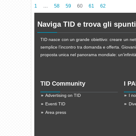
1
…
58
59
60
61
62
Naviga TID e trova gli spunti
TID nasce con un grande obiettivo: creare un netw
semplice l’incontro tra domanda e offerta. Giovani d
proposta unica nel panorama mondiale: un’infinità d
TID Community
I P
Advertising on TID
I no
Eventi TID
Div
Area press