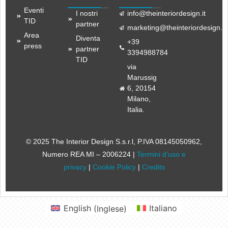
Eventi
I nostri
info@theinteriordesign.it
TID
partner
marketing@theinteriordesign.it
Area
Diventa
+39
press
partner
3394988784
TID
via
Marussig
6, 20154
Milano,
Italia.
© 2025 The Interior Design S.s.r.l
, P.IVA 08145050962,
Numero REA MI – 2006224 |
Termini d’uso e
privacy
|
Cookie Policy
|
Credits
English
(
Inglese
)
Italiano