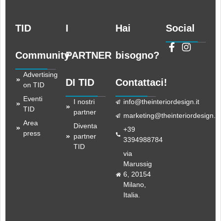
TID
I
Hai
Social
Community
PARTNER
bisogno?
Advertising
DI TID
Contattaci!
on TID
Eventi
I nostri
info@theinteriordesign.it
TID
partner
marketing@theinteriordesign.it
Area
Diventa
+39
press
partner
3394988784
TID
via
Marussig
6, 20154
Milano,
Italia.