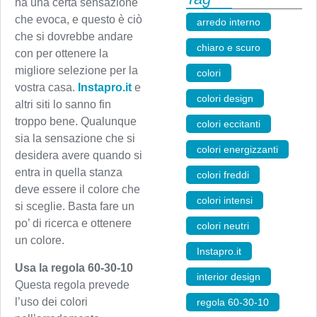
ha una certa sensazione
che evoca, e questo è ciò
arredo interno
,
che si dovrebbe andare
chiaro e scuro
,
con per ottenere la
migliore selezione per la
colori
,
vostra casa.
Instapro.it
e
colori design
,
altri siti lo sanno fin
troppo bene. Qualunque
colori eccitanti
,
sia la sensazione che si
colori energizzanti
,
desidera avere quando si
entra in quella stanza
colori freddi
,
deve essere il colore che
colori intensi
,
si sceglie. Basta fare un
po’ di ricerca e ottenere
colori neutri
,
un colore.
Instapro.it
,
Usa la regola 60-30-10
interior design
,
Questa regola prevede
l’uso dei colori
regola 60-30-10
,