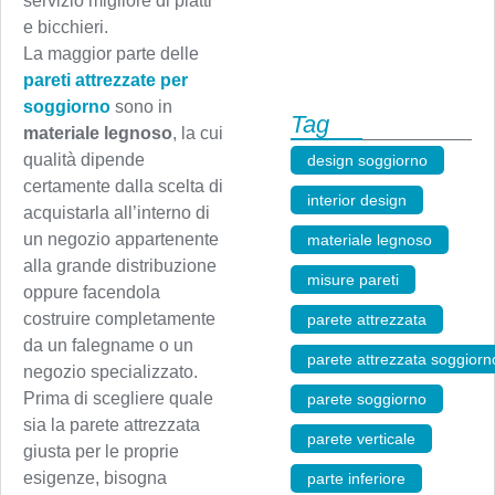
servizio migliore di piatti
e bicchieri.
La maggior parte delle
pareti attrezzate per
soggiorno
sono in
Tag
materiale legnoso
, la cui
qualità dipende
design soggiorno
,
certamente dalla scelta di
interior design
,
acquistarla all’interno di
un negozio appartenente
materiale legnoso
,
alla grande distribuzione
misure pareti
,
oppure facendola
costruire completamente
parete attrezzata
,
da un falegname o un
parete attrezzata soggiorn
negozio specializzato.
Prima di scegliere quale
parete soggiorno
,
sia la parete attrezzata
parete verticale
,
giusta per le proprie
esigenze, bisogna
parte inferiore
,