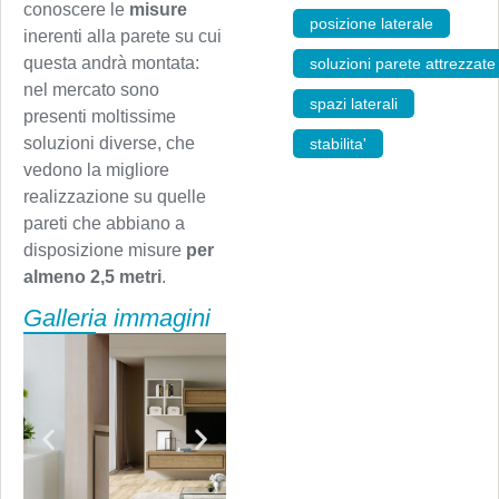
conoscere le
misure
posizione laterale
,
inerenti alla parete su cui
questa andrà montata:
soluzioni parete attrezzate
nel mercato sono
spazi laterali
,
presenti moltissime
soluzioni diverse, che
stabilita'
vedono la migliore
realizzazione su quelle
pareti che abbiano a
disposizione misure
per
almeno 2,5 metri
.
Galleria immagini