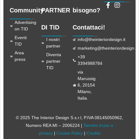
Community
PARTNER
bisogno?
Advertising
DI TID
Contattaci!
on TID
Eventi
I nostri
info@theinteriordesign.it
TID
partner
marketing@theinteriordesign.it
Area
Diventa
+39
press
partner
3394988784
TID
via
Marussig
6, 20154
Milano,
Italia.
© 2025 The Interior Design S.s.r.l
, P.IVA 08145050962,
Numero REA MI – 2006224 |
Termini d’uso e
privacy
|
Cookie Policy
|
Credits