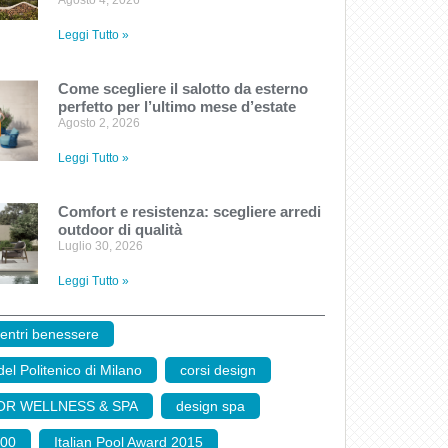
Agosto 4, 2026
Leggi Tutto »
Come scegliere il salotto da esterno
perfetto per l’ultimo mese d’estate
Agosto 2, 2026
Leggi Tutto »
Comfort e resistenza: scegliere arredi
outdoor di qualità
Luglio 30, 2026
Leggi Tutto »
centri benessere
,
el Politenico di Milano
,
corsi design
,
OR WELLNESS & SPA
,
design spa
,
00
,
Italian Pool Award 2015
,