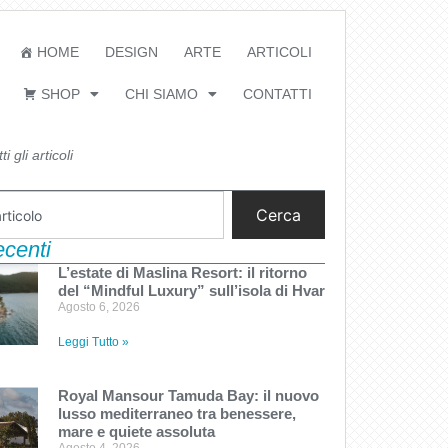
HOME
DESIGN
ARTE
ARTICOLI
SHOP
CHI SIAMO
CONTATTI
i gli articoli
Cerca
recenti
L’estate di Maslina Resort: il ritorno
del “Mindful Luxury” sull’isola di Hvar
Agosto 6, 2026
Leggi Tutto »
Royal Mansour Tamuda Bay: il nuovo
lusso mediterraneo tra benessere,
mare e quiete assoluta