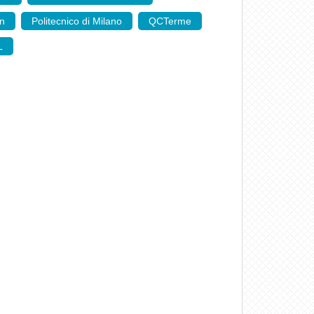
gn
,
Politecnico di Milano
,
QCTerme
,
L