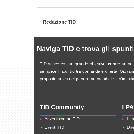
Redazione TID
Naviga TID e trova gli spunti
TID nasce con un grande obiettivo: creare un netw
semplice l’incontro tra domanda e offerta. Giovani d
proposta unica nel panorama mondiale: un’infinità d
TID Community
I P
Advertising on TID
I no
Eventi TID
Div