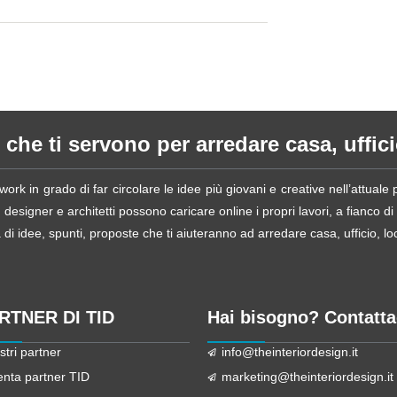
 che ti servono per arredare casa, ufficio
ork in grado di far circolare le idee più giovani e creative nell’attual
esigner e architetti possono caricare online i propri lavori, a fianco di
i idee, spunti, proposte che ti aiuteranno ad arredare casa, ufficio, loca
ARTNER DI TID
Hai bisogno? Contatta
stri partner
info@theinteriordesign.it
enta partner TID
marketing@theinteriordesign.it