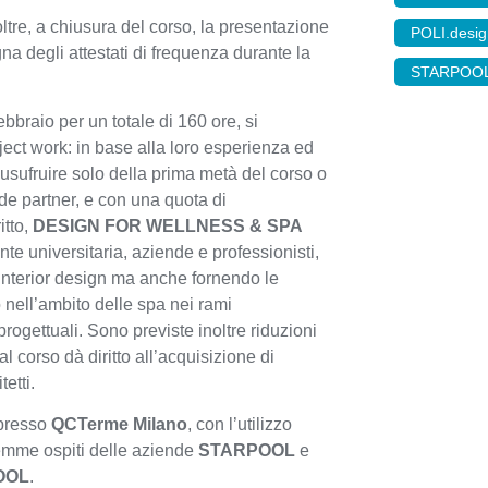
ltre, a chiusura del corso, la presentazione
POLI.desi
gna degli attestati di frequenza durante la
STARPOO
ebbraio per un totale di 160 ore, si
roject work: in base alla loro esperienza ed
 usufruire solo della prima metà del corso o
de partner, e con una quota di
itto,
DESIGN FOR WELLNESS & SPA
te universitaria, aziende e professionisti,
 interior design ma anche fornendo le
 nell’ambito delle spa nei rami
rogettuali. Sono previste inoltre riduzioni
l corso dà diritto all’acquisizione di
etti.
 presso
QCTerme Milano
, con l’utilizzo
Fiemme ospiti delle aziende
STARPOOL
e
OOL
.