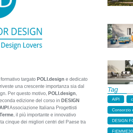
o formativo targato
POLI.design
e dedicato
riveste una crescente importanza sia dal
Tag
esign. Per questo motivo,
POLI.design
,
AIPI
,
 seconda edizione del corso in
DESIGN
AIPI
Associazione Italiana Progettisti
Consorzio d
Terme
, il più importante e innovativo
DESIGN F
ta cinque dei migliori centri del Paese tra
FIEMME30