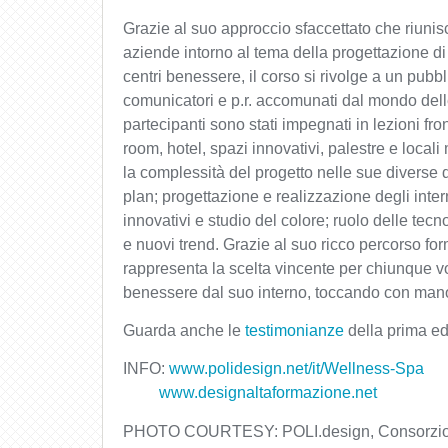
Grazie al suo approccio sfaccettato che riunisc
aziende intorno al tema della progettazione di
centri benessere, il corso si rivolge a un pubbl
comunicatori e p.r. accomunati dal mondo dell
partecipanti sono stati impegnati in lezioni fron
room, hotel, spazi innovativi, palestre e local
la complessità del progetto nelle sue diverse 
plan; progettazione e realizzazione degli intern
innovativi e studio del colore; ruolo delle tec
e nuovi trend. Grazie al suo ricco percorso fo
rappresenta la scelta vincente per chiunque v
benessere dal suo interno, toccando con mano 
Guarda anche le
testimonianze
della prima ed
INFO:
www.polidesign.net/it/Wellness-Spa
www.designaltaformazione.net
PHOTO COURTESY: POLI.design, Consorzio de