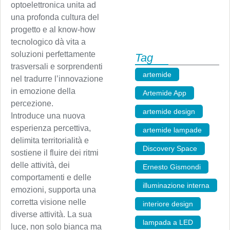
optoelettronica unita ad
una profonda cultura del
progetto e al know-how
tecnologico dà vita a
soluzioni perfettamente
Tag
trasversali e sorprendenti
artemide
,
nel tradurre l’innovazione
in emozione della
Artemide App
,
percezione.
artemide design
,
Introduce una nuova
esperienza percettiva,
artemide lampade
,
delimita territorialità e
Discovery Space
,
sostiene il fluire dei ritmi
delle attività, dei
Ernesto Gismondi
,
comportamenti e delle
illuminazione interna
,
emozioni, supporta una
corretta visione nelle
interiore design
,
diverse attività. La sua
lampada a LED
,
luce, non solo bianca ma