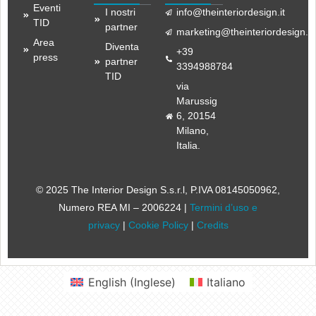
Eventi
I nostri
info@theinteriordesign.it
TID
partner
marketing@theinteriordesign.it
Area
Diventa
+39
press
partner
3394988784
TID
via
Marussig
6, 20154
Milano,
Italia.
© 2025 The Interior Design S.s.r.l
, P.IVA 08145050962,
Numero REA MI – 2006224 |
Termini d’uso e
privacy
|
Cookie Policy
|
Credits
English
(
Inglese
)
Italiano