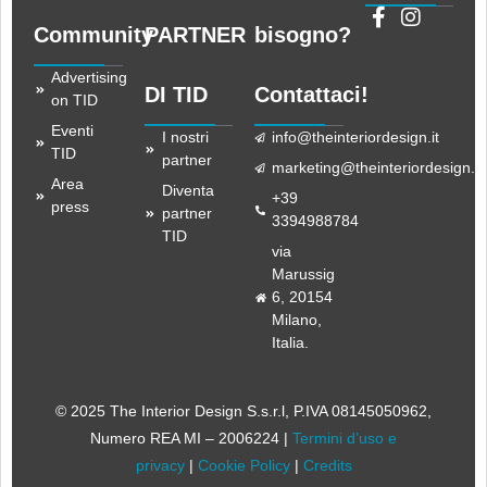
Community
PARTNER
bisogno?
Advertising
DI TID
Contattaci!
on TID
Eventi
I nostri
info@theinteriordesign.it
TID
partner
marketing@theinteriordesign.it
Area
Diventa
+39
press
partner
3394988784
TID
via
Marussig
6, 20154
Milano,
Italia.
© 2025 The Interior Design S.s.r.l
, P.IVA 08145050962,
Numero REA MI – 2006224 |
Termini d’uso e
privacy
|
Cookie Policy
|
Credits