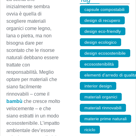
inizialmente sembra
capsule compostabili
,
ovvia è quella di
design di recupero
,
scegliere materiali
organici come legno,
design eco-friendly
,
lana o pietra, ma non
design ecologico
,
bisogna dare per
scontato che le risorse
design ecosostenibile
,
naturali debbano essere
ecosostenibilità
,
trattate con
responsabilità. Meglio
elementi d'arredo di qualita
optare per materiali che
interior design
,
siano facilmente
rinnovabili – come il
materiali organici
,
bambù
che cresce molto
materiali rinnovabili
,
velocemente – e che
siano estratti in un modo
materie prime naturali
,
ecosostenibile. L’impatto
riciclo
,
ambientale dev’essere