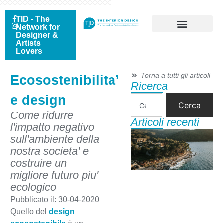
TID - The
Network for
Designer &
Artists
Lovers
Torna a tutti gli articoli
Ecosostenibilita’
Ricerca
e design
Cerca
Come ridurre
Articoli recenti
l'impatto negativo
sull'ambiente della
nostra societa' e
costruire un
migliore futuro piu'
ecologico
Pubblicato il:
30-04-2020
Quello del
design