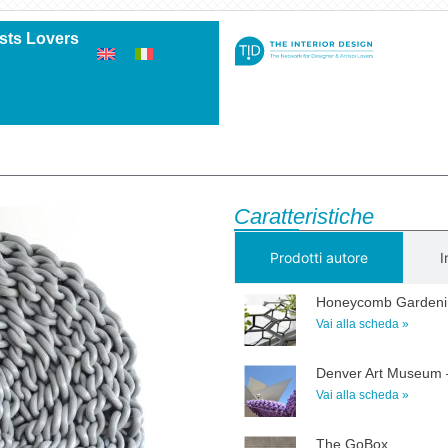
ists Lovers
Caratteristiche
Prodotti autore
I
Honeycomb Gardeni
Vai alla scheda »
Denver Art Museum 
Vai alla scheda »
The GoBox