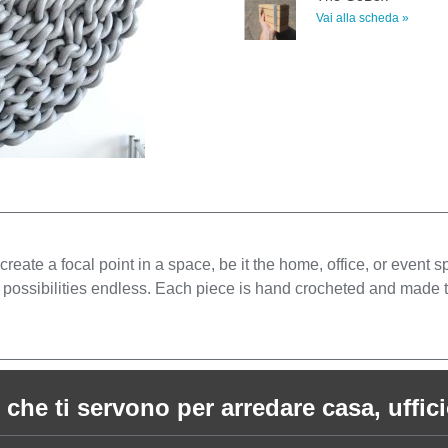
Vai alla scheda »
eate a focal point in a space, be it the home, office, or event s
 possibilities endless. Each piece is hand crocheted and made t
 che ti servono per arredare casa, ufficio