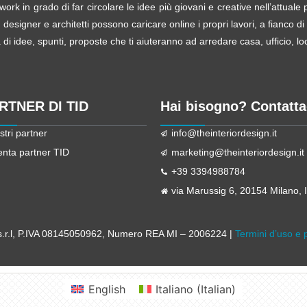
ork in grado di far circolare le idee più giovani e creative nell’attual
esigner e architetti possono caricare online i propri lavori, a fianco di
i idee, spunti, proposte che ti aiuteranno ad arredare casa, ufficio, loca
ARTNER DI TID
Hai bisogno? Contatta
stri partner
info@theinteriordesign.it
enta partner TID
marketing@theinteriordesign.it
+39 3394988784
via Marussig 6, 20154 Milano, It
r.l
, P.IVA 08145050962, Numero REA MI – 2006224 |
Termini d’uso e 
English
Italiano
(
Italian
)