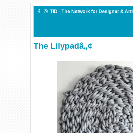
TID - The Network for Designer & Art
The Lilypadâ„¢