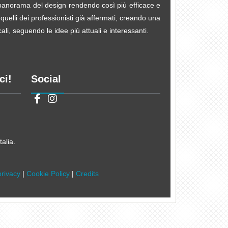
e panorama del design rendendo così più efficace e
 quelli dei professionisti già affermati, creando una
li, seguendo le idee più attuali e interessanti.
ci!
Social
alia.
privacy
|
Cookie Policy
|
Credits