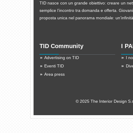
TID nasce con un grande obiettivo: creare un netw
semplice l’incontro tra domanda e offerta. Giovani d
proposta unica nel panorama mondiale: un’infinità d
TID Community
I P
Advertising on TID
I no
Eventi TID
Div
Area press
© 2025 The Interior Design S.s.