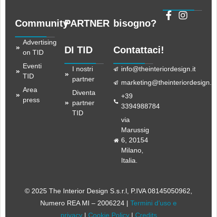
Community
PARTNER
bisogno?
Advertising
DI TID
Contattaci!
on TID
Eventi
I nostri
info@theinteriordesign.it
TID
partner
marketing@theinteriordesign.it
Area
Diventa
+39
press
partner
3394988784
TID
via
Marussig
6, 20154
Milano,
Italia.
© 2025 The Interior Design S.s.r.l
, P.IVA 08145050962,
Numero REA MI – 2006224 |
Termini d’uso e
privacy
|
Cookie Policy
|
Credits