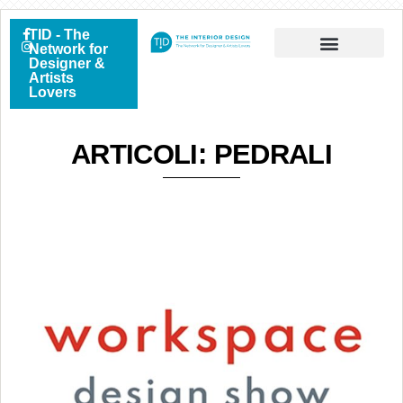
TID - The
Network for
Designer &
Artists
Lovers
ARTICOLI: PEDRALI