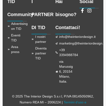
TID
I
Hai
Social
Community
PARTNER
bisogno?
Advertising
DI TID
Contattaci!
on TID
Eventi
I nostri
info@theinteriordesign.it
TID
partner
marketing@theinteriordesign.it
Area
Diventa
+39
press
partner
3394988784
TID
via
Marussig
6, 20154
Milano,
Italia.
© 2025 The Interior Design S.s.r.l
, P.IVA 08145050962,
Numero REA MI – 2006224 |
Termini d’uso e