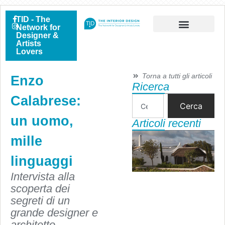
TID - The
Network for
Designer &
Artists
Lovers
Torna a tutti gli articoli
Enzo
Ricerca
Calabrese:
Cerca
un uomo,
Articoli recenti
mille
linguaggi
Intervista alla
scoperta dei
segreti di un
grande designer e
architetto