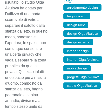
risultato, lo studio Olga
arredamento design
,
Akulova ha optato per
l’utilizzo di una porta
bagni design
,
scorrevole di vetro a
design Kiev
,
separare il salotto dalla
stanza da letto. In questo
design Olga Akulova
,
modo, nonostante
design ucraina
,
l’apertura, lo spazio può
comunque consentire
interior design
,
una certa privacy che
interior Olga Akulova
,
vada a separare la zona
pubblica da quella
mobili design
,
privata. Qui ecco infatti
progetti Olga Akulova
,
uno spazio più a misura
d’uomo, composto da
studio Olga Akulova
stanza da letto, bagno
padronale e cabina
armadio, divise ma al
tempo stesso unite dal