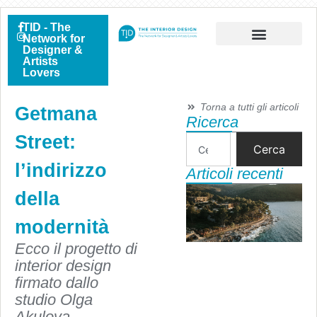
TID - The
Network for
Designer &
Artists
Lovers
Torna a tutti gli articoli
Getmana
Ricerca
Street:
Cerca
l’indirizzo
Articoli recenti
della
modernità
Ecco il progetto di
interior design
firmato dallo
studio Olga
Akulova