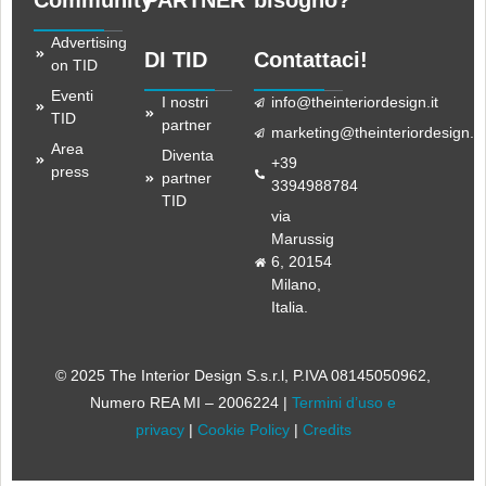
Advertising
DI TID
Contattaci!
on TID
Eventi
I nostri
info@theinteriordesign.it
TID
partner
marketing@theinteriordesign.it
Area
Diventa
+39
press
partner
3394988784
TID
via
Marussig
6, 20154
Milano,
Italia.
© 2025 The Interior Design S.s.r.l
, P.IVA 08145050962,
Numero REA MI – 2006224 |
Termini d’uso e
privacy
|
Cookie Policy
|
Credits