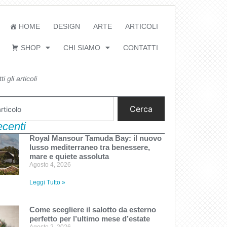
HOME
DESIGN
ARTE
ARTICOLI
SHOP
CHI SIAMO
CONTATTI
i gli articoli
Cerca
recenti
Royal Mansour Tamuda Bay: il nuovo
lusso mediterraneo tra benessere,
mare e quiete assoluta
Agosto 4, 2026
Leggi Tutto »
Come scegliere il salotto da esterno
perfetto per l’ultimo mese d’estate