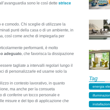
 all’avanguardia sono le così dette
strisce
o e comodo. Chi sceglie di utilizzare la
erminati punti della casa o di un ambiente, in
ema, così come anche di impiegarla per
.
articolarmente performanti, è molto
co adeguato
, che favorisca la dissipazione
essere tagliate a intervalli regolari lungo il
i di personalizzarle ed usarne solo la
Tag
tilizzo in contesto lavorativo, in quanto
energia ele
zione, ma anche per la consueta
o di conferire un tocco personale e
illuminazio
delle misure e del tipo di applicazione che
installazion