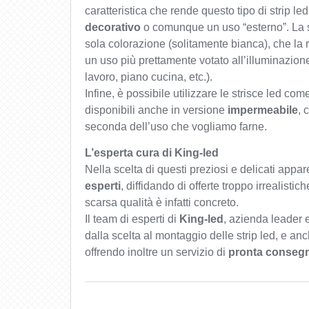
caratteristica che rende questo tipo di strip l
decorativo
o comunque un uso “esterno”. La s
sola colorazione (solitamente bianca), che la 
un uso più prettamente votato all’illuminazio
lavoro, piano cucina, etc.).
Infine, è possibile utilizzare le strisce led co
disponibili anche in versione
impermeabile
, 
seconda dell’uso che vogliamo farne.
L’esperta cura di King-led
Nella scelta di questi preziosi e delicati appar
esperti
, diffidando di offerte troppo irrealistic
scarsa qualità è infatti concreto.
Il team di esperti di
King-led
, azienda leader e 
dalla scelta al montaggio delle strip led, e an
offrendo inoltre un servizio di
pronta consegn