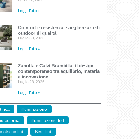
Agosto 2, 2026
Leggi Tutto »
Comfort e resistenza: scegliere arredi
outdoor di qualità
Luglio 30, 2026
Leggi Tutto »
Zanotta e Calvi Brambilla: il design
contemporaneo tra equilibrio, materia
e innovazione
Luglio 28, 2026
Leggi Tutto »
ttrica
,
illuminazione
,
ne esterna
,
illuminazione led
,
e strisce led
,
King-led
,