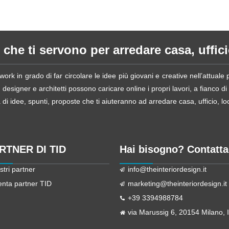
 che ti servono per arredare casa, ufficio
ork in grado di far circolare le idee più giovani e creative nell’attual
esigner e architetti possono caricare online i propri lavori, a fianco di
i idee, spunti, proposte che ti aiuteranno ad arredare casa, ufficio, loca
ARTNER DI TID
Hai bisogno? Contatta
stri partner
info@theinteriordesign.it
enta partner TID
marketing@theinteriordesign.it
+39 3394988784
via Marussig 6, 20154 Milano, It