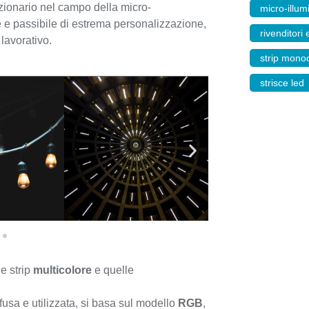
ionario nel campo della micro-
micro-illu
e e passibile di estrema personalizzazione,
rivenditori 
lavorativo.
strip mono
strisce led
le strip
multicolore
e quelle
ffusa e utilizzata, si basa sul modello
RGB
,