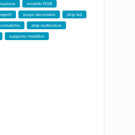
minazione
,
modello RGB
,
esperti
,
scopo decorativo
,
strip led
,
cromatiche
,
strip multicolore
,
,
supporto metallico