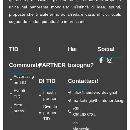
unica nel panorama mondiale: un’infinità di idee, spunti,
proposte che ti aiuteranno ad arredare casa, ufficio, locali,
seguendo le idee più attuali e interessanti.
TID
I
Hai
Social
Community
PARTNER
bisogno?
Advertising
DI TID
Contattaci!
on TID
Eventi
I nostri
info@theinteriordesign.it
TID
partner
marketing@theinteriordesign.it
Area
Diventa
+39
press
partner
3394988784
TID
via
Marussig