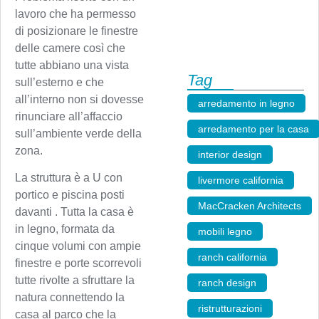
lavoro che ha permesso
di posizionare le finestre
delle camere così che
tutte abbiano una vista
Tag
sull’esterno e che
all’interno non si dovesse
arredamento in legno
,
rinunciare all’affaccio
arredamento per la casa
sull’ambiente verde della
zona.
interior design
,
La struttura è a U con
livermore california
,
portico e piscina posti
MacCracken Architects
,
davanti . Tutta la casa è
in legno, formata da
mobili legno
,
cinque volumi con ampie
ranch california
,
finestre e porte scorrevoli
tutte rivolte a sfruttare la
ranch design
,
natura connettendo la
ristrutturazioni
,
casa al parco che la