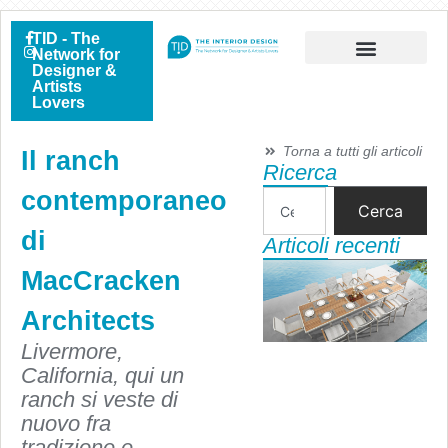
TID - The
Network for
Designer &
Artists
Lovers
Torna a tutti gli articoli
Il ranch
Ricerca
contemporaneo
Cerca
di
Articoli recenti
MacCracken
Architects
Livermore,
California, qui un
ranch si veste di
nuovo fra
tradizione e