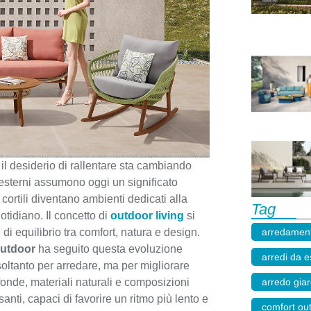
il desiderio di rallentare sta cambiando
 esterni assumono oggi un significato
 cortili diventano ambienti dedicati alla
Tag
tidiano. Il concetto di
outdoor living
si
arredament
di equilibrio tra comfort, natura e design.
utdoor
ha seguito questa evoluzione
arredi da e
oltanto per arredare, ma per migliorare
arredo gia
fonde, materiali naturali e composizioni
anti, capaci di favorire un ritmo più lento e
comfort ou