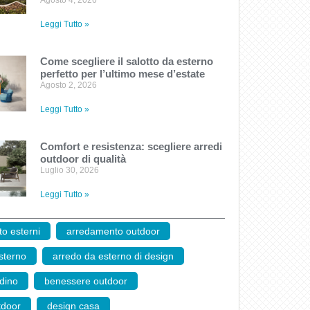
Agosto 4, 2026
Leggi Tutto »
Come scegliere il salotto da esterno
perfetto per l’ultimo mese d’estate
Agosto 2, 2026
Leggi Tutto »
Comfort e resistenza: scegliere arredi
outdoor di qualità
Luglio 30, 2026
Leggi Tutto »
o esterni
,
arredamento outdoor
,
sterno
,
arredo da esterno di design
,
rdino
,
benessere outdoor
,
tdoor
,
design casa
,