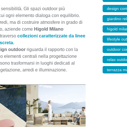
design co
sensibilità. Gli spazi outdoor più
cui ogni elemento dialoga con equilibrio.
giardino re
rredi, ma di costruire atmosfere in grado di
higold mila
rio, aziende come
Higold Milano
traverso
collezioni caratterizzate da linee
lifestyle o
iscreta.
outdoor c
ign outdoor
riguarda il rapporto con la
o elementi centrali nella progettazione
relax outd
sono trasformarsi in luoghi dedicati al
terrazza 
getazione, arredi e illuminazione.