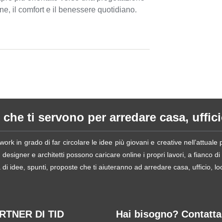
ne, il comfort e il benessere quotidiano.
 che ti servono per arredare casa, ufficio
ork in grado di far circolare le idee più giovani e creative nell’attual
esigner e architetti possono caricare online i propri lavori, a fianco di
i idee, spunti, proposte che ti aiuteranno ad arredare casa, ufficio, loca
ARTNER DI TID
Hai bisogno? Contatta