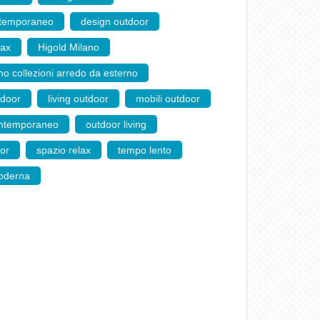
ntemporaneo
,
design outdoor
,
lax
,
Higold Milano
,
no collezioni arredo da esterno
,
utdoor
,
living outdoor
,
mobili outdoor
,
ontemporaneo
,
outdoor living
,
oor
,
spazio relax
,
tempo lento
,
moderna