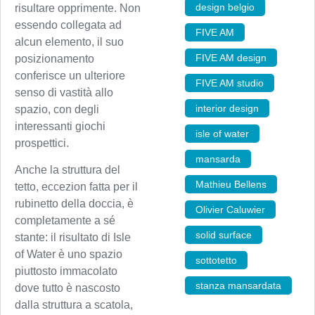
design belgio
,
risultare opprimente. Non
essendo collegata ad
FIVE AM
,
alcun elemento, il suo
FIVE AM design
,
posizionamento
conferisce un ulteriore
FIVE AM studio
,
senso di vastità allo
interior design
,
spazio, con degli
interessanti giochi
isle of water
,
prospettici.
mansarda
,
Anche la struttura del
Mathieu Bellens
,
tetto, eccezion fatta per il
rubinetto della doccia, è
Olivier Caluwier
,
completamente a sé
solid surface
,
stante: il risultato di Isle
of Water è uno spazio
sottotetto
,
piuttosto immacolato
stanza mansardata
dove tutto è nascosto
dalla struttura a scatola,