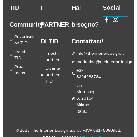
TID
I
Hai
Social
Community
PARTNER
bisogno?
Advertising
DI TID
Contattaci!
on TID
Eventi
I nostri
info@theinteriordesign.it
TID
partner
marketing@theinteriordesign.it
Area
Diventa
+39
press
partner
3394988784
TID
via
Marussig
6, 20154
Milano,
Italia.
© 2025 The Interior Design S.s.r.l
, P.IVA 08145050962,