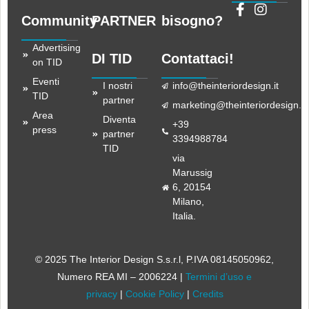
Community
PARTNER
bisogno?
Advertising
DI TID
Contattaci!
on TID
Eventi
I nostri
info@theinteriordesign.it
TID
partner
marketing@theinteriordesign.it
Area
Diventa
+39
press
partner
3394988784
TID
via
Marussig
6, 20154
Milano,
Italia.
© 2025 The Interior Design S.s.r.l
, P.IVA 08145050962,
Numero REA MI – 2006224 |
Termini d’uso e
privacy
|
Cookie Policy
|
Credits