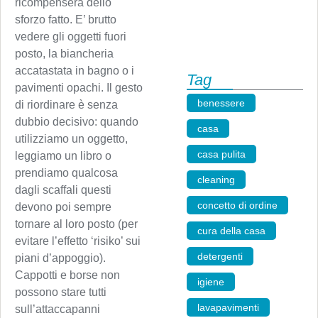
ricompenserà dello
sforzo fatto. E’ brutto
vedere gli oggetti fuori
posto, la biancheria
accatastata in bagno o i
Tag
pavimenti opachi. Il gesto
benessere
,
di riordinare è senza
dubbio decisivo: quando
casa
,
utilizziamo un oggetto,
casa pulita
,
leggiamo un libro o
prendiamo qualcosa
cleaning
,
dagli scaffali questi
concetto di ordine
,
devono poi sempre
tornare al loro posto (per
cura della casa
,
evitare l’effetto ‘risiko’ sui
detergenti
,
piani d’appoggio).
Cappotti e borse non
igiene
,
possono stare tutti
lavapavimenti
,
sull’attaccapanni