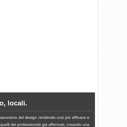
, locali.
e panorama del design rendendo così più efficace e
 quelli dei professionisti già affermati, creando una