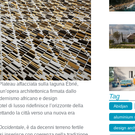
Plateau affacciata sulla laguna Ébrié,
 un’opera architettonica firmata dallo
Tag
dernismo africano e design
otel di lusso ridefinisce l’orizzonte della
Abidjan
,
ettando la città verso una nuova era
aluminium 
 Occidentale
, è da decenni terreno fertile
design arch
si inserisce con coerenza nella tradizione