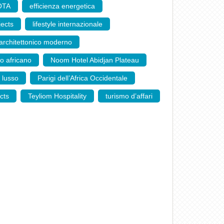
OTA
,
efficienza energetica
,
jects
,
lifestyle internazionale
,
 architettonico moderno
,
 africano
,
Noom Hotel Abidjan Plateau
,
i lusso
,
Parigi dell’Africa Occidentale
,
cts
,
Teyliom Hospitality
,
turismo d’affari