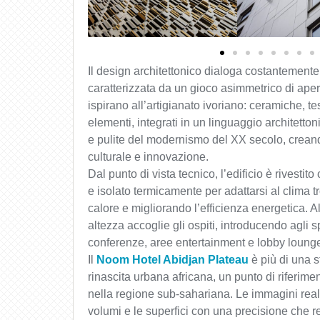
Il design architettonico dialoga costantemente 
caratterizzata da un gioco asimmetrico di apert
ispirano all’artigianato ivoriano: ceramiche, te
elementi, integrati in un linguaggio architett
e pulite del modernismo del XX secolo, creand
culturale e innovazione.
Dal punto di vista tecnico, l’edificio è rivestit
e isolato termicamente per adattarsi al clima t
calore e migliorando l’efficienza energetica. Al
altezza accoglie gli ospiti, introducendo agli sp
conferenze, aree entertainment e lobby loung
Il
Noom Hotel Abidjan Plateau
è più di una st
rinascita urbana africana, un punto di riferimen
nella regione sub-sahariana. Le immagini real
volumi e le superfici con una precisione che r