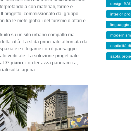
design SA
erpretandola con materiali, forme e
. Il progetto, commissionato dal gruppo
interior pro
n tra le mete globali del turismo d’affari e
linguaggio
truito su un sito urbano compatto ma
modernismo
ella città. La sfida principale affrontata da
ospitalità d
 spaziale e il legame con il paesaggio
ato verticale. La soluzione progettuale
saota proje
 al
7º piano
, con terrazza panoramica,
ciati sulla laguna.