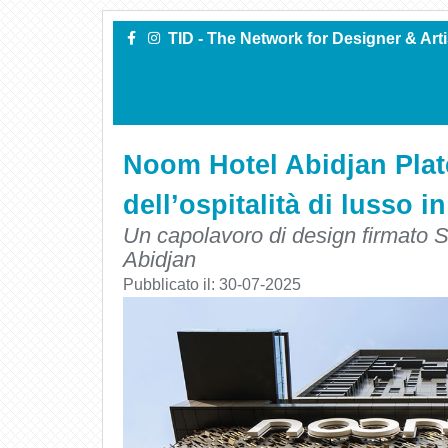
TID - The Network for Designer & Art
Noom Hotel Abidjan Plat
dell’ospitalità di lusso i
Un capolavoro di design firmato 
Abidjan
Pubblicato il:
30-07-2025