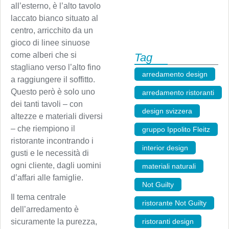
all’esterno, è l’alto tavolo
laccato bianco situato al
centro, arricchito da un
gioco di linee sinuose
come alberi che si
Tag
stagliano verso l’alto fino
arredamento design
,
a raggiungere il soffitto.
Questo però è solo uno
arredamento ristoranti
,
dei tanti tavoli – con
design svizzera
,
altezze e materiali diversi
– che riempiono il
gruppo Ippolito Fleitz
,
ristorante incontrando i
interior design
,
gusti e le necessità di
ogni cliente, dagli uomini
materiali naturali
,
d’affari alle famiglie.
Not Guilty
,
Il tema centrale
ristorante Not Guilty
,
dell’arredamento è
ristoranti design
,
sicuramente la purezza,