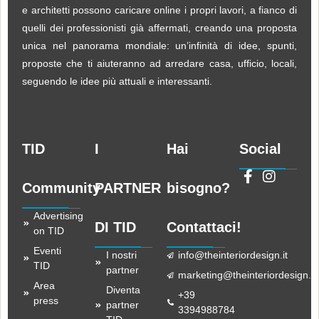
e architetti possono caricare online i propri lavori, a fianco di
quelli dei professionisti già affermati, creando una proposta
unica nel panorama mondiale: un’infinità di idee, spunti,
proposte che ti aiuteranno ad arredare casa, ufficio, locali,
seguendo le idee più attuali e interessanti.
TID
I
Hai
Social
Community
PARTNER
bisogno?
Advertising
DI TID
Contattaci!
on TID
Eventi
I nostri
info@theinteriordesign.it
TID
partner
marketing@theinteriordesign.it
Area
Diventa
+39
press
partner
3394988784