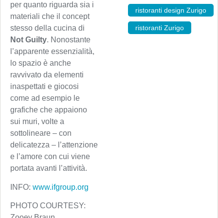
per quanto riguarda sia i
ristoranti design Zurigo
,
materiali che il concept
ristoranti Zurigo
stesso della cucina di
Not Guilty
. Nonostante
l’apparente essenzialità,
lo spazio è anche
ravvivato da elementi
inaspettati e giocosi
come ad esempio le
grafiche che appaiono
sui muri, volte a
sottolineare – con
delicatezza – l’attenzione
e l’amore con cui viene
portata avanti l’attività.
INFO:
www.ifgroup.org
PHOTO COURTESY:
Zooey Braun,