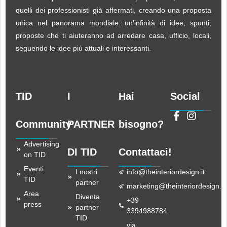
quelli dei professionisti già affermati, creando una proposta
unica nel panorama mondiale: un’infinità di idee, spunti,
proposte che ti aiuteranno ad arredare casa, ufficio, locali,
seguendo le idee più attuali e interessanti.
TID
I
Hai
Social
Community
PARTNER
bisogno?
Advertising
DI TID
Contattaci!
on TID
Eventi
I nostri
info@theinteriordesign.it
TID
partner
marketing@theinteriordesign.it
Area
Diventa
+39
press
partner
3394988784
TID
via