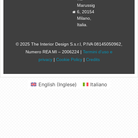
Marussig
6, 20154
Milano,
Italia.
© 2025 The Interior Design S.s.r.l
, P.IVA 08145050962,
Numero REA MI – 2006224 |
Termini d’uso e
privacy
|
Cookie Policy
|
Credits
English
(
Inglese
)
Italiano