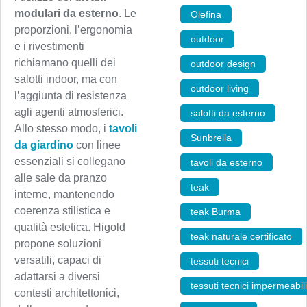
modulari da esterno
. Le
Olefina
,
proporzioni, l’ergonomia
outdoor
,
e i rivestimenti
richiamano quelli dei
outdoor design
,
salotti indoor, ma con
outdoor living
,
l’aggiunta di resistenza
agli agenti atmosferici.
salotti da esterno
,
Allo stesso modo, i
tavoli
Sunbrella
,
da giardino
con linee
essenziali si collegano
tavoli da esterno
,
alle sale da pranzo
teak
,
interne, mantenendo
coerenza stilistica e
teak Burma
,
qualità estetica. Higold
teak naturale certificato
,
propone soluzioni
versatili, capaci di
tessuti tecnici
,
adattarsi a diversi
tessuti tecnici impermeabili
contesti architettonici,