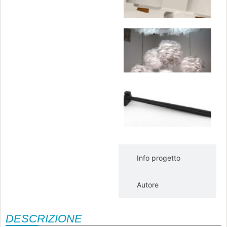
s
»
N
Va
s
»
B
e
(
C
Va
s
Info progetto
Autore
DESCRIZIONE