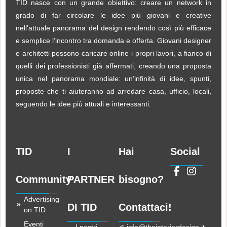
TID nasce con un grande obiettivo: creare un network in
grado di far circolare le idee più giovani e creative
nell’attuale panorama del design rendendo così più efficace
e semplice l’incontro tra domanda e offerta. Giovani designer
e architetti possono caricare online i propri lavori, a fianco di
quelli dei professionisti già affermati, creando una proposta
unica nel panorama mondiale: un’infinità di idee, spunti,
proposte che ti aiuteranno ad arredare casa, ufficio, locali,
seguendo le idee più attuali e interessanti.
TID
I
Hai
Social
Community
PARTNER
bisogno?
Advertising
DI TID
Contattaci!
on TID
Eventi
I nostri
info@theinteriordesign.it