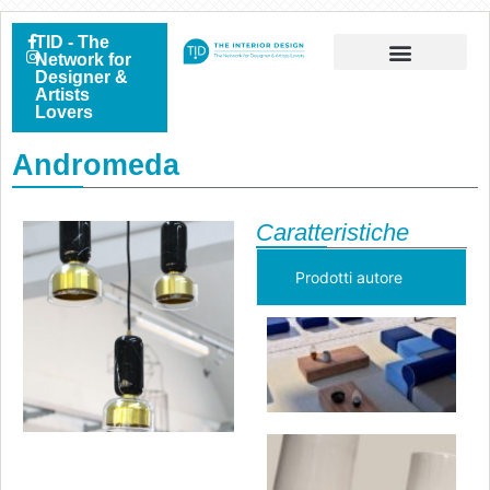
TID - The
Network for
Designer &
Artists
Lovers
Andromeda
Caratteristiche
Prodotti autore
P
Va
s
»
S
Va