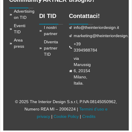
Advertising
DI TID
Contattaci!
on TID
Eventi
I nostri
info@theinteriordesign.it
TID
partner
marketing@theinteriordesign.it
Area
Diventa
+39
press
partner
3394988784
TID
via
Marussig
6, 20154
Milano,
Italia.
© 2025 The Interior Design S.s.r.l
, P.IVA 08145050962,
Numero REA MI – 2006224 |
Termini d’uso e
privacy
|
Cookie Policy
|
Credits