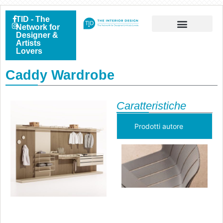
TID - The
Network for
Designer &
Artists
Lovers
Caddy Wardrobe
Caratteristiche
Prodotti autore
T
s
d
s
p
l
b
Va
s