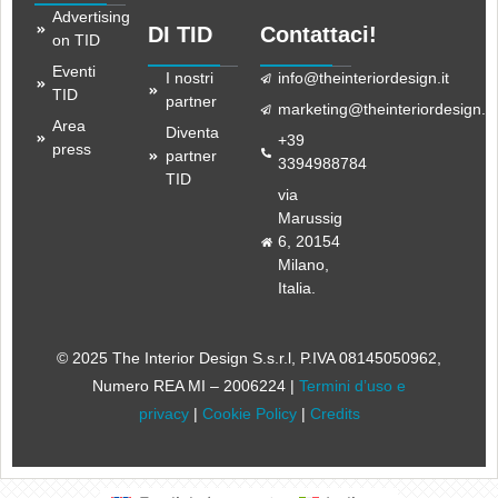
Advertising
DI TID
Contattaci!
on TID
Eventi
I nostri
info@theinteriordesign.it
TID
partner
marketing@theinteriordesign.it
Area
Diventa
+39
press
partner
3394988784
TID
via
Marussig
6, 20154
Milano,
Italia.
© 2025 The Interior Design S.s.r.l
, P.IVA 08145050962,
Numero REA MI – 2006224 |
Termini d’uso e
privacy
|
Cookie Policy
|
Credits