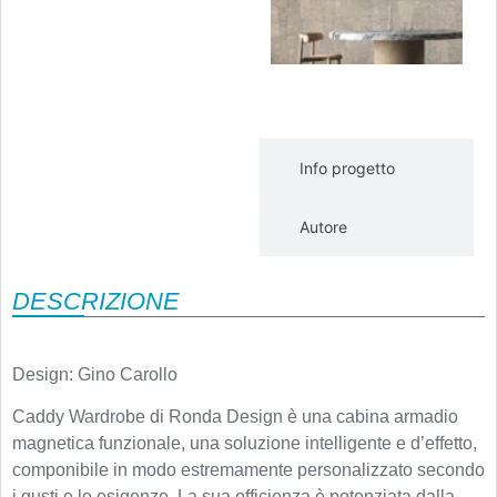
e
r
i
V
Va
s
Info progetto
Autore
DESCRIZIONE
Design: Gino Carollo
Caddy Wardrobe di Ronda Design è una cabina armadio
magnetica funzionale, una soluzione intelligente e d’effetto,
componibile in modo estremamente personalizzato secondo
i gusti e le esigenze. La sua efficienza è potenziata dalla