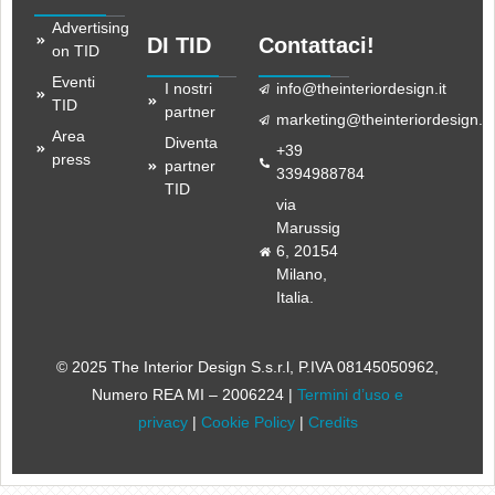
Advertising
DI TID
Contattaci!
on TID
Eventi
I nostri
info@theinteriordesign.it
TID
partner
marketing@theinteriordesign.it
Area
Diventa
+39
press
partner
3394988784
TID
via
Marussig
6, 20154
Milano,
Italia.
© 2025 The Interior Design S.s.r.l
, P.IVA 08145050962,
Numero REA MI – 2006224 |
Termini d’uso e
privacy
|
Cookie Policy
|
Credits