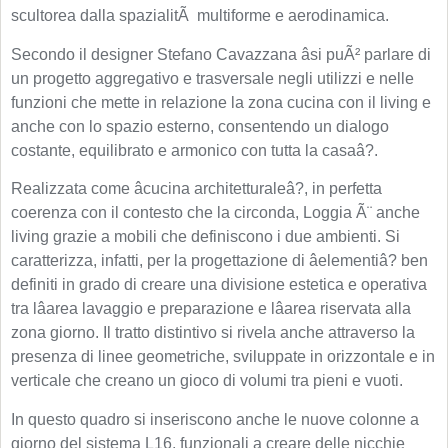
scultorea dalla spazialitÃ multiforme e aerodinamica.
Secondo il designer Stefano Cavazzana âsi puÃ² parlare di
un progetto aggregativo e trasversale negli utilizzi e nelle
funzioni che mette in relazione la zona cucina con il living e
anche con lo spazio esterno, consentendo un dialogo
costante, equilibrato e armonico con tutta la casaâ?.
Realizzata come âcucina architetturaleâ?, in perfetta
coerenza con il contesto che la circonda, Loggia Ã¨ anche
living grazie a mobili che definiscono i due ambienti. Si
caratterizza, infatti, per la progettazione di âelementiâ? ben
definiti in grado di creare una divisione estetica e operativa
tra lâarea lavaggio e preparazione e lâarea riservata alla
zona giorno. Il tratto distintivo si rivela anche attraverso la
presenza di linee geometriche, sviluppate in orizzontale e in
verticale che creano un gioco di volumi tra pieni e vuoti.
In questo quadro si inseriscono anche le nuove colonne a
giorno del sistema L16, funzionali a creare delle nicchie