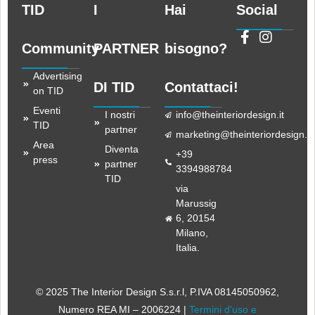
TID
I
Hai
Social
Community
PARTNER
bisogno?
Advertising
DI TID
Contattaci!
on TID
Eventi
I nostri
info@theinteriordesign.it
TID
partner
marketing@theinteriordesign.it
Area
Diventa
+39
press
partner
3394988784
TID
via
Marussig
6, 20154
Milano,
Italia.
© 2025 The Interior Design S.s.r.l
, P.IVA 08145050962,
Numero REA MI – 2006224 |
Termini d’uso e