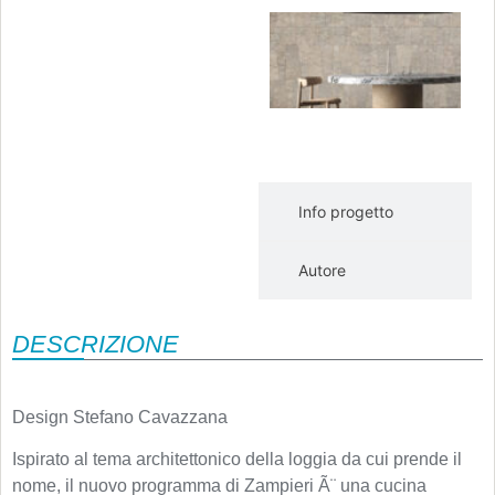
T
p
e
r
i
V
Va
s
Info progetto
Autore
DESCRIZIONE
Design Stefano Cavazzana
Ispirato al tema architettonico della loggia da cui prende il
nome, il nuovo programma di Zampieri Ã¨ una cucina