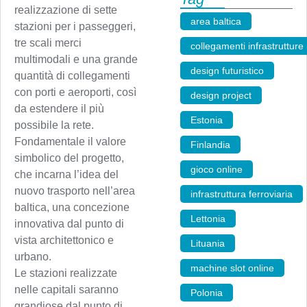
realizzazione di sette
area baltica
,
stazioni per i passeggeri,
tre scali merci
collegamenti infrastrutture
multimodali e una grande
design futuristico
,
quantità di collegamenti
con porti e aeroporti, così
design project
,
da estendere il più
Estonia
,
possibile la rete.
Fondamentale il valore
Finlandia
,
simbolico del progetto,
gioco online
,
che incarna l’idea del
nuovo trasporto nell’area
infrastruttura ferroviaria
,
baltica, una concezione
Lettonia
,
innovativa dal punto di
vista architettonico e
Lituania
,
urbano.
machine slot online
,
Le stazioni realizzate
nelle capitali saranno
Polonia
,
grandiose dal punto di