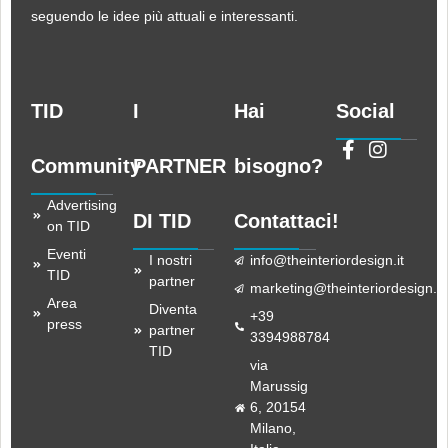
seguendo le idee più attuali e interessanti.
TID
I
Hai
Social
Community
PARTNER
bisogno?
Advertising
DI TID
Contattaci!
on TID
Eventi
I nostri
info@theinteriordesign.it
TID
partner
marketing@theinteriordesign.it
Area
Diventa
+39
press
partner
3394988784
TID
via
Marussig
6, 20154
Milano,