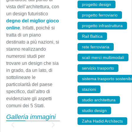
progetto design
,
vista dell’architettura, con
un design futuristico
progetto ferroviario
,
degno del miglior gioco
progetto infrastruttura
,
online
. Infatti, poiché si
tratta di un piano
Rail Baltica
,
destinato a più nazioni, si
rete ferroviaria
,
stanno realizzando
numerosi studi per
scali merci multimodali
,
trovare un design che sia
servizio trasporto
,
in grado, da un lato, di
sottolineare le
sistema trasporto sostenibi
particolarità del paese
stazioni
,
specifico, dall’altro di
evidenziare gli aspetti
studio architettura
,
comuni dei 5 Stati.
studio design
,
Galleria immagini
Zaha Hadid Architects