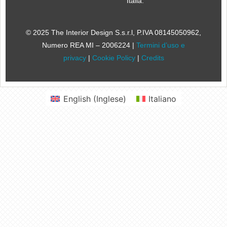
Italia.
© 2025 The Interior Design S.s.r.l
, P.IVA 08145050962,
Numero REA MI – 2006224 |
Termini d’uso e
privacy
|
Cookie Policy
|
Credits
English
(
Inglese
)
Italiano