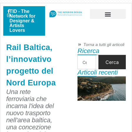
TID - The
Network for
Designer &
Artists
Lovers
Torna a tutti gli articoli
Rail Baltica,
Ricerca
l’innovativo
Cerca
progetto del
Articoli recenti
Nord Europa
Una rete
ferroviaria che
incarna l'idea del
nuovo trasporto
nell'area baltica,
una concezione