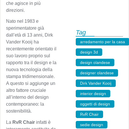
che agisce in più
direzioni.
Nato nel 1983 e
sperimentatore già
Tag
dall’età di 13 anni, Dirk
arredamento per la casa
Vander Kooij ha
recentemente orientato il
design 3d
,
suo lavoro proprio sul
design olandese
,
rapporto tra il design e la
nuova tecnologia della
designer olandese
,
stampa tridimensionale.
Dirk Vander Kooij
,
A questo si aggiunge un
altro fattore cruciale
interior design
,
all’interno del design
oggetti di design
,
contemporaneo: la
sostenibilità.
RvR Chair
,
La
RvR Chair
infatti è
sedie design
,