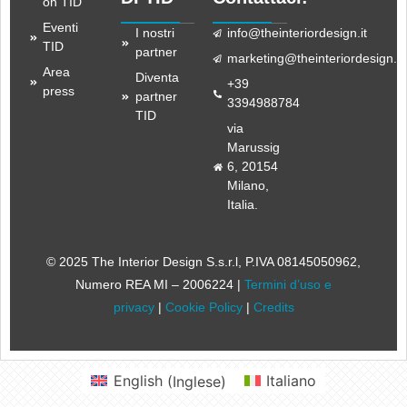
on TID
Eventi
I nostri
info@theinteriordesign.it
TID
partner
marketing@theinteriordesign.it
Area
Diventa
+39
press
partner
3394988784
TID
via
Marussig
6, 20154
Milano,
Italia.
© 2025 The Interior Design S.s.r.l
, P.IVA 08145050962,
Numero REA MI – 2006224 |
Termini d’uso e
privacy
|
Cookie Policy
|
Credits
English
(
Inglese
)
Italiano