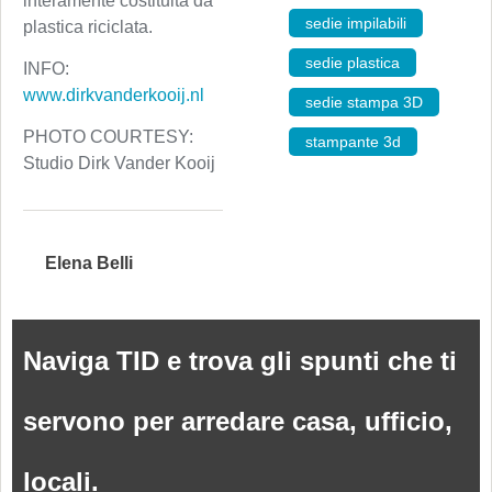
interamente costituita da
sedie impilabili
,
plastica riciclata.
sedie plastica
,
INFO:
www.dirkvanderkooij.nl
sedie stampa 3D
,
PHOTO COURTESY:
stampante 3d
Studio Dirk Vander Kooij
Elena Belli
Naviga TID e trova gli spunti che ti
servono per arredare casa, ufficio,
locali.