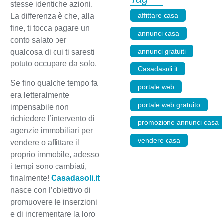
stesse identiche azioni.
affittare casa
,
La differenza è che, alla
fine, ti tocca pagare un
annunci casa
,
conto salato per
annunci gratuiti
,
qualcosa di cui ti saresti
potuto occupare da solo.
Casadasoli.it
,
Se fino qualche tempo fa
portale web
,
era letteralmente
portale web gratuito
,
impensabile non
richiedere l’intervento di
promozione annunci casa
agenzie immobiliari per
vendere casa
vendere o affittare il
proprio immobile, adesso
i tempi sono cambiati,
finalmente!
Casadasoli.it
nasce con l’obiettivo di
promuovere le inserzioni
e di incrementare la loro