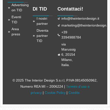
Advertising
DI TID
Contattaci!
on TID
Eventi
I nostri
info@theinteriordesign.it
TID
partner
marketing@theinteriordesign.it
Area
Diventa
+39
press
partner
3394988784
TID
via
Marussig
6, 20154
Milano,
Italia.
© 2025 The Interior Design S.s.r.l
, P.IVA 08145050962,
Numero REA MI – 2006224 |
Termini d’uso e
privacy
|
Cookie Policy
|
Credits