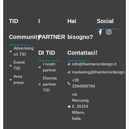
TID
I
Hai
Social
Community
PARTNER
bisogno?
Advertising
DI TID
Contattaci!
on TID
Eventi
I nostri
info@theinteriordesign.it
TID
partner
marketing@theinteriordesign.it
Area
Diventa
+39
press
partner
3394988784
TID
via
Marussig
6, 20154
Milano,
Italia.