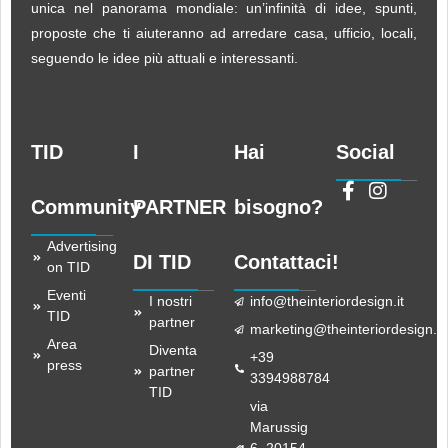
unica nel panorama mondiale: un’infinità di idee, spunti,
proposte che ti aiuteranno ad arredare casa, ufficio, locali,
seguendo le idee più attuali e interessanti.
TID
I
Hai
Social
Community
PARTNER
bisogno?
Advertising
DI TID
Contattaci!
on TID
Eventi
I nostri
info@theinteriordesign.it
TID
partner
marketing@theinteriordesign.it
Area
Diventa
+39
press
partner
3394988784
TID
via
Marussig