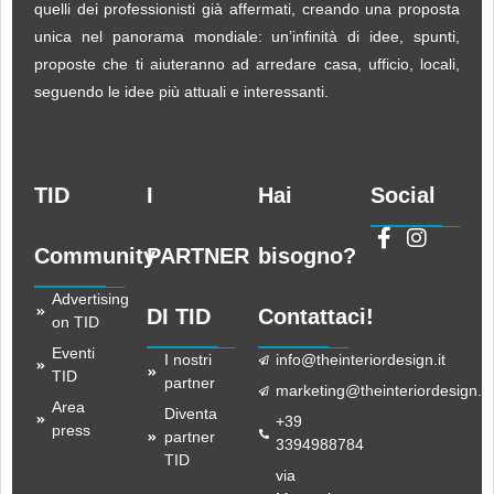
quelli dei professionisti già affermati, creando una proposta
unica nel panorama mondiale: un’infinità di idee, spunti,
proposte che ti aiuteranno ad arredare casa, ufficio, locali,
seguendo le idee più attuali e interessanti.
TID
I
Hai
Social
Community
PARTNER
bisogno?
Advertising
DI TID
Contattaci!
on TID
Eventi
I nostri
info@theinteriordesign.it
TID
partner
marketing@theinteriordesign.it
Area
Diventa
+39
press
partner
3394988784
TID
via