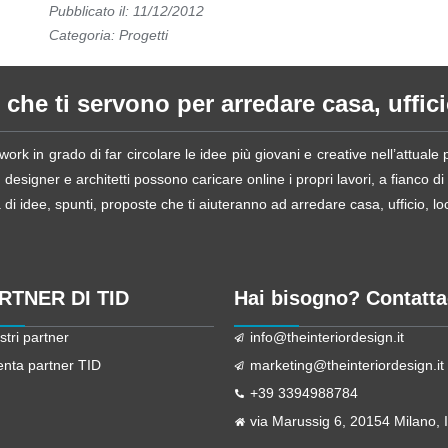
Pubblicato il: 11/12/2012
Categoria:
Progetti
 che ti servono per arredare casa, ufficio
ork in grado di far circolare le idee più giovani e creative nell’attual
esigner e architetti possono caricare online i propri lavori, a fianco di
i idee, spunti, proposte che ti aiuteranno ad arredare casa, ufficio, loca
ARTNER DI TID
Hai bisogno? Contatta
stri partner
info@theinteriordesign.it
enta partner TID
marketing@theinteriordesign.it
+39 3394988784
via Marussig 6, 20154 Milano, It