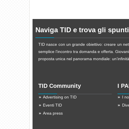
Naviga TID e trova gli spunti
TID nasce con un grande obiettivo: creare un netw
semplice l’incontro tra domanda e offerta. Giovani d
proposta unica nel panorama mondiale: un’infinità d
TID Community
I P
Advertising on TID
I no
Eventi TID
Div
Area press