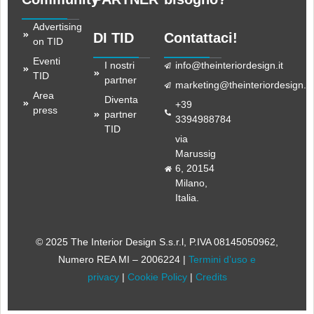
Advertising
DI TID
Contattaci!
on TID
Eventi
I nostri
info@theinteriordesign.it
TID
partner
marketing@theinteriordesign.it
Area
Diventa
+39
press
partner
3394988784
TID
via
Marussig
6, 20154
Milano,
Italia.
© 2025 The Interior Design S.s.r.l
, P.IVA 08145050962,
Numero REA MI – 2006224 |
Termini d’uso e
privacy
|
Cookie Policy
|
Credits