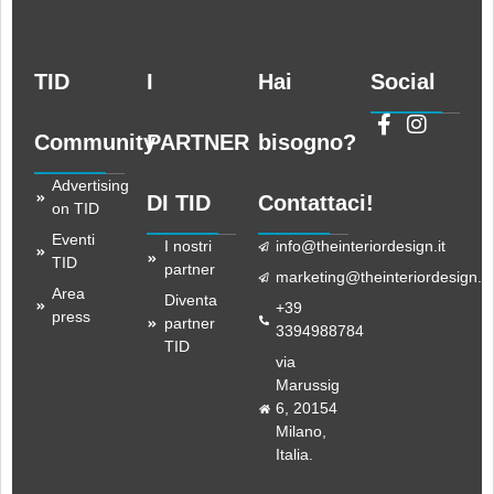
TID
I
Hai
Social
Community
PARTNER
bisogno?
Advertising
DI TID
Contattaci!
on TID
Eventi
I nostri
info@theinteriordesign.it
TID
partner
marketing@theinteriordesign.it
Area
Diventa
+39
press
partner
3394988784
TID
via
Marussig
6, 20154
Milano,
Italia.