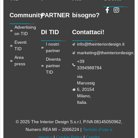
Community
PARTNER
bisogno?
Advertising
DI TID
Contattaci!
on TID
Eventi
I nostri
info@theinteriordesign.it
TID
partner
marketing@theinteriordesign.it
Area
Diventa
+39
press
partner
3394988784
TID
via
Marussig
6, 20154
Milano,
Italia.
© 2025 The Interior Design S.s.r.l
, P.IVA 08145050962,
Numero REA MI – 2006224 |
Termini d’uso e
privacy
|
Cookie Policy
|
Credits