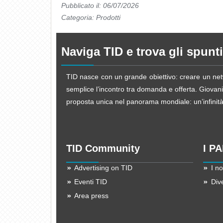
Pubblicato il: 06/07/2026
Categoria:
Prodotti
Naviga TID e trova gli spunti
TID nasce con un grande obiettivo: creare un netw
semplice l’incontro tra domanda e offerta. Giovani d
proposta unica nel panorama mondiale: un’infinità d
TID Community
I P
Advertising on TID
I no
Eventi TID
Div
Area press