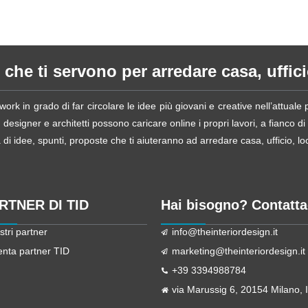
 che ti servono per arredare casa, ufficio
ork in grado di far circolare le idee più giovani e creative nell’attual
esigner e architetti possono caricare online i propri lavori, a fianco di
i idee, spunti, proposte che ti aiuteranno ad arredare casa, ufficio, loca
ARTNER DI TID
Hai bisogno? Contatta
stri partner
info@theinteriordesign.it
enta partner TID
marketing@theinteriordesign.it
+39 3394988784
via Marussig 6, 20154 Milano, It