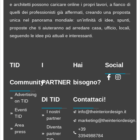
e architetti possono caricare online i propri lavori, a fianco di
quelli dei professionisti già affermati, creando una proposta
unica nel panorama mondiale: un’infinità di idee, spunti,
proposte che ti aiuteranno ad arredare casa, ufficio, locali,
seguendo le idee più attuali e interessanti.
TID
I
Hai
Social
Community
PARTNER
bisogno?
Advertising
DI TID
Contattaci!
on TID
Eventi
I nostri
info@theinteriordesign.it
TID
partner
marketing@theinteriordesign.it
Area
Diventa
+39
press
partner
3394988784