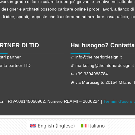
ork in grado di far circolare le idee più giovani e creative nell’attual
esigner e architetti possono caricare online i propri lavori, a fianco di
i idee, spunti, proposte che ti aiuteranno ad arredare casa, ufficio, loca
ARTNER DI TID
Hai bisogno? Contatta
stri partner
info@theinteriordesign.it
enta partner TID
marketing@theinteriordesign.it
+39 3394988784
via Marussig 6, 20154 Milano, It
r.l
, P.IVA 08145050962, Numero REA MI – 2006224 |
Termini d’uso e 
English
(
Inglese
)
Italiano