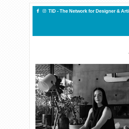
TID - The Network for Designer & Art