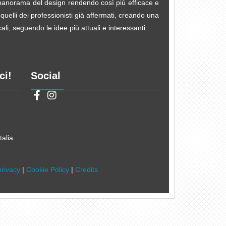
e panorama del design rendendo così più efficace e
 quelli dei professionisti già affermati, creando una
li, seguendo le idee più attuali e interessanti.
ci!
Social
alia.
privacy
|
Cookie Policy
|
Credits