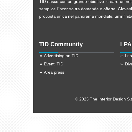
TID nasce con un grande obiettivo: creare un netw
semplice l’incontro tra domanda e offerta. Giovani d
proposta unica nel panorama mondiale: un’infinità d
TID Community
I P
Advertising on TID
I no
Eventi TID
Div
Area press
© 2025 The Interior Design S.s.