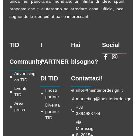
unica nel panorama mondiale: un’infinità di idee, spunti,
proposte che ti aiuteranno ad arredare casa, ufficio, locali,
seguendo le idee più attuali e interessanti.
TID
I
Hai
Social
Community
PARTNER
bisogno?
Advertising
DI TID
Contattaci!
on TID
Eventi
I nostri
info@theinteriordesign.it
TID
partner
marketing@theinteriordesign.it
Area
Diventa
+39
press
partner
3394988784
TID
via
Marussig
6, 20154