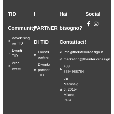
TID
I
Hai
Social
Community
PARTNER
bisogno?
Advertising
DI TID
Contattaci!
on TID
Eventi
I nostri
info@theinteriordesign.it
TID
partner
marketing@theinteriordesign.it
Area
Diventa
+39
press
partner
3394988784
TID
via
Marussig
6, 20154
Milano,
Italia.