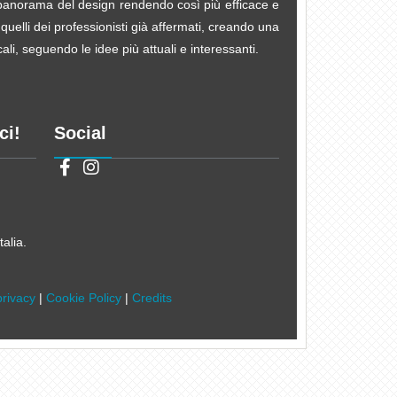
e panorama del design rendendo così più efficace e
 quelli dei professionisti già affermati, creando una
li, seguendo le idee più attuali e interessanti.
ci!
Social
alia.
privacy
|
Cookie Policy
|
Credits