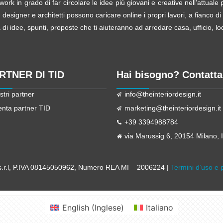
ork in grado di far circolare le idee più giovani e creative nell’attual
esigner e architetti possono caricare online i propri lavori, a fianco di
i idee, spunti, proposte che ti aiuteranno ad arredare casa, ufficio, loca
ARTNER DI TID
Hai bisogno? Contatta
stri partner
info@theinteriordesign.it
enta partner TID
marketing@theinteriordesign.it
+39 3394988784
via Marussig 6, 20154 Milano, It
r.l
, P.IVA 08145050962, Numero REA MI – 2006224 |
Termini d’uso e 
English
(
Inglese
)
Italiano