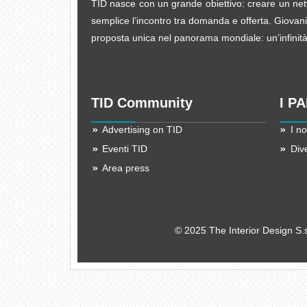
TID nasce con un grande obiettivo: creare un netw
semplice l’incontro tra domanda e offerta. Giovani d
proposta unica nel panorama mondiale: un’infinità d
TID Community
I P
Advertising on TID
I no
Eventi TID
Div
Area press
© 2025 The Interior Design S.s.