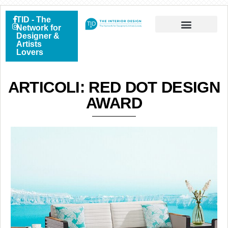
TID - The
Network for
Designer &
Artists
Lovers
ARTICOLI: RED DOT DESIGN
AWARD