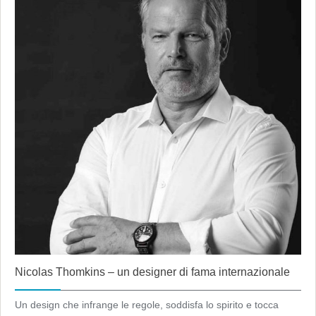
Nicolas Thomkins – un designer di fama internazionale
Un design che infrange le regole, soddisfa lo spirito e tocca