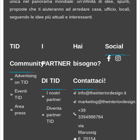
unica nel panorama mondiale: un’infinità di idee, spunti,
proposte che ti aiuteranno ad arredare casa, ufficio, locali,
seguendo le idee più attuali e interessanti.
TID
I
Hai
Social
Community
PARTNER
bisogno?
Advertising
DI TID
Contattaci!
on TID
Eventi
I nostri
info@theinteriordesign.it
TID
partner
marketing@theinteriordesign.it
Area
Diventa
+39
press
partner
3394988784
TID
via
Marussig
6, 20154