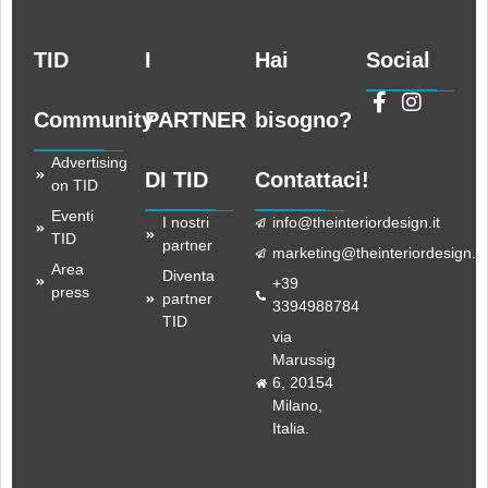
TID
I
Hai
Social
Community
PARTNER
bisogno?
Advertising
DI TID
Contattaci!
on TID
Eventi
I nostri
info@theinteriordesign.it
TID
partner
marketing@theinteriordesign.it
Area
Diventa
+39
press
partner
3394988784
TID
via
Marussig
6, 20154
Milano,
Italia.