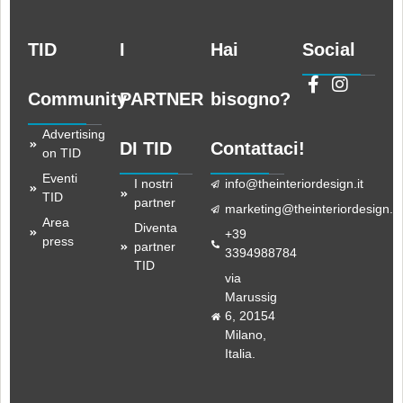
TID
I
Hai
Social
Community
PARTNER
bisogno?
Advertising
DI TID
Contattaci!
on TID
Eventi
I nostri
info@theinteriordesign.it
TID
partner
marketing@theinteriordesign.it
Area
Diventa
+39
press
partner
3394988784
TID
via
Marussig
6, 20154
Milano,
Italia.