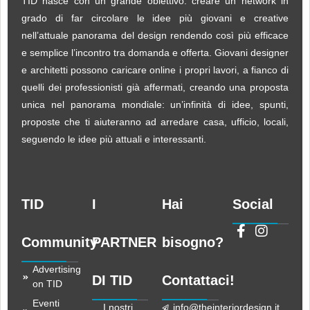
TID nasce con un grande obiettivo: creare un network in
grado di far circolare le idee più giovani e creative
nell’attuale panorama del design rendendo così più efficace
e semplice l’incontro tra domanda e offerta. Giovani designer
e architetti possono caricare online i propri lavori, a fianco di
quelli dei professionisti già affermati, creando una proposta
unica nel panorama mondiale: un’infinità di idee, spunti,
proposte che ti aiuteranno ad arredare casa, ufficio, locali,
seguendo le idee più attuali e interessanti.
TID
I
Hai
Social
Community
PARTNER
bisogno?
Advertising
DI TID
Contattaci!
on TID
Eventi
I nostri
info@theinteriordesign.it