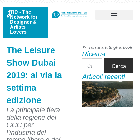
TID - The
Network for
Designer &
Artists
Lovers
Torna a tutti gli articoli
The Leisure
Ricerca
Show Dubai
Cerca
2019: al via la
Articoli recenti
settima
edizione
La principale fiera
della regione del
GCC per
l'industria del
tempo libero e dei