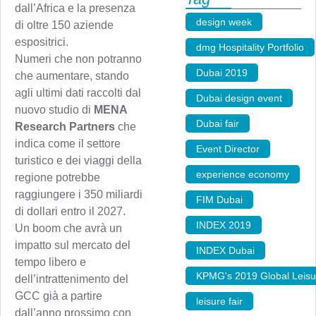
dall’Africa e la presenza
design week
,
di oltre 150 aziende
espositrici.
dmg Hospitality Portfolio
Numeri che non potranno
Dubai 2019
,
che aumentare, stando
agli ultimi dati raccolti dal
Dubai design event
,
nuovo studio di
MENA
Dubai fair
,
Research Partners
che
indica come il settore
Event Director
,
turistico e dei viaggi della
experience economy
,
regione potrebbe
raggiungere i 350 miliardi
FIM Dubai
,
di dollari entro il 2027.
INDEX 2019
,
Un boom che avrà un
impatto sul mercato del
INDEX Dubai
,
tempo libero e
KPMG's 2019 Global Leisu
dell’intrattenimento del
GCC già a partire
leisure fair
,
dall’anno prossimo con