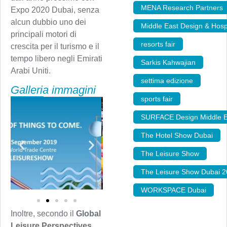
MENA Research Partners
Expo 2020 Dubai, senza
alcun dubbio uno dei
Middle East Design & Hosp
principali motori di
resorts fair
,
crescita per il turismo e il
tempo libero negli Emirati
Sarkis Kahwajian
,
Arabi Uniti.
settima edizione
,
Galleria immagini
sports fair
,
SURFACE Design Middle E
The Hotel Show Dubai
,
The Leisure Show
,
The Leisure Show Dubai 
WORKSPACE Dubai
Inoltre, secondo il
Global
Leisure Perspectives