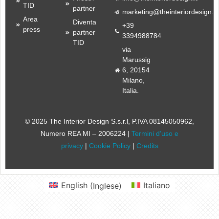
TID
partner
marketing@theinteriordesign.it
Area
Diventa
+39
press
partner
3394988784
TID
via
Marussig
6, 20154
Milano,
Italia.
© 2025 The Interior Design S.s.r.l
, P.IVA 08145050962,
Numero REA MI – 2006224 |
Termini d’uso e
privacy
|
Cookie Policy
|
Credits
English
(
Inglese
)
Italiano