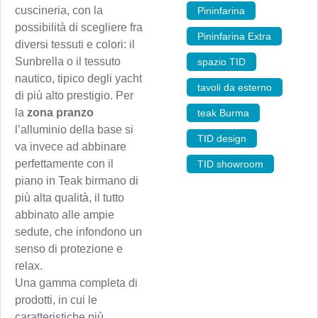
cuscineria, con la
Pininfarina
,
possibilità di scegliere fra
Pininfarina Extra
,
diversi tessuti e colori: il
Sunbrella o il tessuto
spazio TID
,
nautico, tipico degli yacht
tavoli da esterno
,
di più alto prestigio. Per
la
zona pranzo
teak Burma
,
l’alluminio della base si
TID design
,
va invece ad abbinare
perfettamente con il
TID showroom
piano in Teak birmano di
più alta qualità, il tutto
abbinato alle ampie
sedute, che infondono un
senso di protezione e
relax.
Una gamma completa di
prodotti, in cui le
caratteristiche più