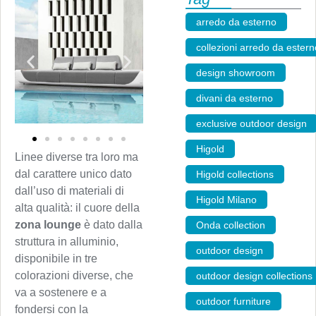
arredo da esterno
,
collezioni arredo da estern
design showroom
,
divani da esterno
,
exclusive outdoor design
Higold
,
Linee diverse tra loro ma
dal carattere unico dato
Higold collections
,
dall’uso di materiali di
Higold Milano
,
alta qualità: il cuore della
zona lounge
è dato dalla
Onda collection
,
struttura in alluminio,
outdoor design
,
disponibile in tre
colorazioni diverse, che
outdoor design collections
va a sostenere e a
outdoor furniture
,
fondersi con la