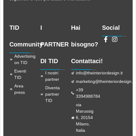
TID
I
Hai
Social
Community
PARTNER
bisogno?
Advertising
DI TID
Contattaci!
on TID
Eventi
I nostri
info@theinteriordesign.it
TID
partner
marketing@theinteriordesign.it
Area
Diventa
+39
press
partner
3394988784
TID
via
Marussig
6, 20154
Milano,
Italia.