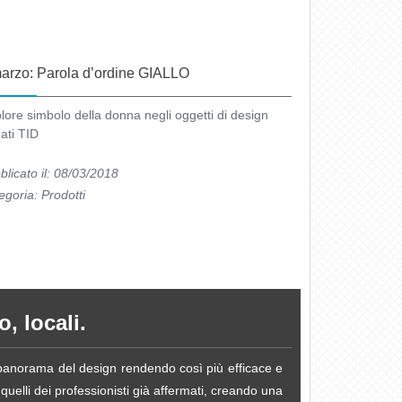
arzo: Parola d’ordine GIALLO
colore simbolo della donna negli oggetti di design
gati TID
blicato il: 08/03/2018
egoria:
Prodotti
, locali.
e panorama del design rendendo così più efficace e
 quelli dei professionisti già affermati, creando una