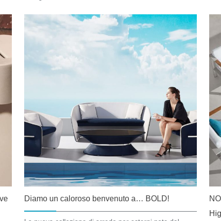
ove
Diamo un caloroso benvenuto a… BOLD!
NOF
Hig