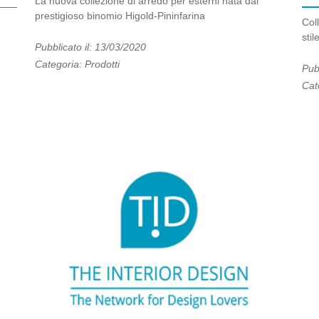
La nuova collezione di arredo per esterni nata dal
prestigioso binomio Higold-Pininfarina
Coll
sti
Pubblicato il: 13/03/2020
Categoria:
Prodotti
Pub
Cat